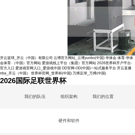
开云篮球_开云（中国）有限公司
云博官方网站_云博yunbo(中国)
华体会·体育-华体
会体育·（中国）官方网站
爱游戏线上平台（集团）官方网站
2026世界杯开户平台-
官方入口
爱游戏官网入口_爱游戏中国
OD官网-OD(中国)一站式服务平台
开云直播
nba_开云（中国）
世界杯官网_世界杯(中国)
万搏足球_万搏(中国)
2026国际足联世界杯
我们的队伍
组织架构
我们的位置
硬件和软件